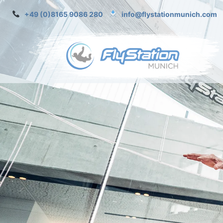
+49 (0)8165 9086 280
info@flystationmunich.com