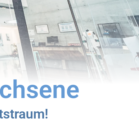
achsene
itstraum!