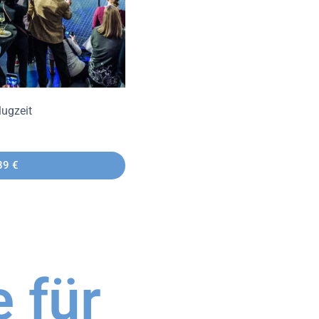
lugzeit
89 €
 für